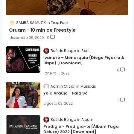
SAMBA SA MUZIK
Trap Funk
Oruam - 10 min de Freestyle
dezembro 06, 2025
0
Bué de Benga
Soul
Ivandro – Monarquia (Diogo Piçarra &
Bispo) [Download]
0
janeiro 11, 2022
Admin Oficial
Musicas
Yola Araújo – Fala Só
1
agosto 03, 2022
Bué de Benga
Album
Prodigio - Prodigia-te (Álbum Tuga
Deluxe) 2022 [Download]