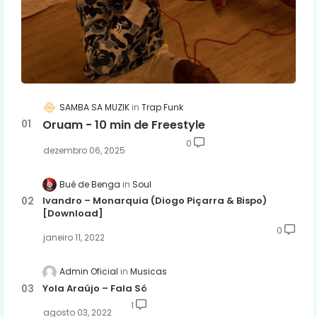
SAMBA SA MUZIK
Trap Funk
Oruam - 10 min de Freestyle
0
dezembro 06, 2025
Bué de Benga
Soul
Ivandro – Monarquia (Diogo Piçarra & Bispo)
[Download]
0
janeiro 11, 2022
Admin Oficial
Musicas
Yola Araújo – Fala Só
1
agosto 03, 2022