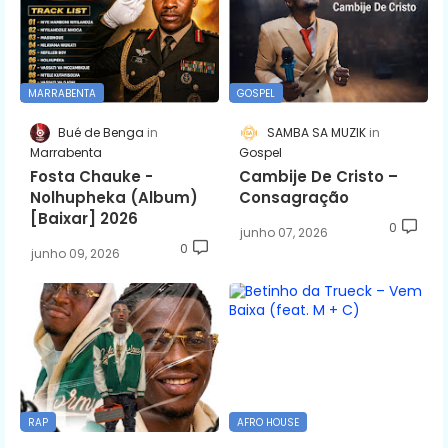
MARRABENTA
GOSPEL
Bué de Benga
SAMBA SA MUZIK
Marrabenta
Gospel
Fosta Chauke -
Cambije De Cristo –
Nolhupheka (Album)
Consagração
[Baixar] 2026
0
junho 07, 2026
0
junho 09, 2026
RAP
AFRO HOUSE