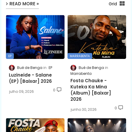
READ MORE »
Grid
EP
MARRABENTA
Bué de Benga
EP
Bué de Benga
Marrabenta
Luzineide - Salane
Fosta Chauke -
(EP) [Baixar] 2026
Kuteka Ka Mina
0
julho 09, 2026
(Album) [Baixar]
2026
0
junho 30, 2026