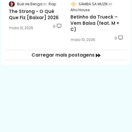
Bué de Benga
Rap
SAMBA SA MUZIK
Afro House
The Strong - O Quê
Betinho da Trueck –
Que Fiz [Baixar] 2026
Vem Baixa (feat. M +
0
maio 31, 2026
C)
0
maio 10, 2026
Carregar mais postagens