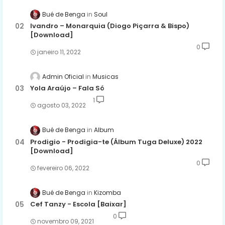
Bué de Benga
Soul
Ivandro – Monarquia (Diogo Piçarra & Bispo)
[Download]
0
janeiro 11, 2022
Admin Oficial
Musicas
Yola Araújo – Fala Só
1
agosto 03, 2022
Bué de Benga
Album
Prodigio - Prodigia-te (Álbum Tuga Deluxe) 2022
[Download]
0
fevereiro 06, 2022
Bué de Benga
Kizomba
Cef Tanzy - Escola [Baixar]
0
novembro 09, 2021