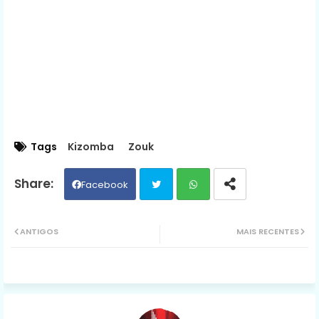
Tags
Kizomba
Zouk
Facebook
Twit
Wh
ANTIGOS
MAIS RECENTES
ter
ats
ap
p