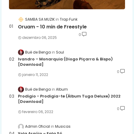
SAMBA SA MUZIK
Trap Funk
Oruam - 10 min de Freestyle
0
dezembro 06, 2025
Bué de Benga
Soul
Ivandro – Monarquia (Diogo Piçarra & Bispo)
[Download]
0
janeiro 11, 2022
Bué de Benga
Album
Prodigio - Prodigia-te (Álbum Tuga Deluxe) 2022
[Download]
0
fevereiro 06, 2022
Admin Oficial
Musicas
Yola Araújo – Fala Só