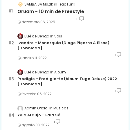
SAMBA SA MUZIK
Trap Funk
Oruam - 10 min de Freestyle
0
dezembro 06, 2025
Bué de Benga
Soul
Ivandro – Monarquia (Diogo Piçarra & Bispo)
[Download]
0
janeiro 11, 2022
Bué de Benga
Album
Prodigio - Prodigia-te (Álbum Tuga Deluxe) 2022
[Download]
0
fevereiro 06, 2022
Admin Oficial
Musicas
Yola Araújo – Fala Só
1
agosto 03, 2022