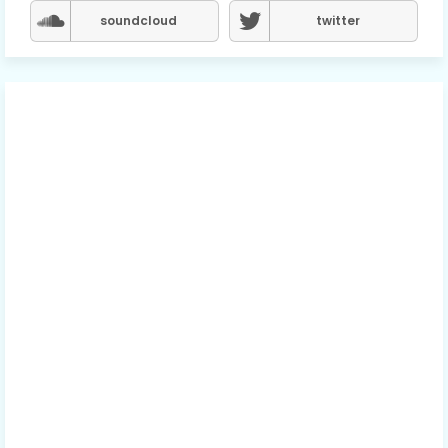
soundcloud
twitter