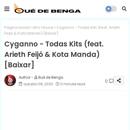
Página inicial
Afro House
Cyganno - Todas Kits (feat. Arieth
Feijó & Kota Manda) [Baixar]
Cyganno - Todas Kits (feat.
Arieth Feijó & Kota Manda)
[Baixar]
Bué de Benga
0
outubro 06, 2020
0 minute read