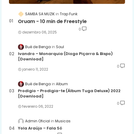
SAMBA SA MUZIK
Trap Funk
Oruam - 10 min de Freestyle
0
dezembro 06, 2025
Bué de Benga
Soul
Ivandro – Monarquia (Diogo Piçarra & Bispo)
[Download]
0
janeiro 11, 2022
Bué de Benga
Album
Prodigio - Prodigia-te (Álbum Tuga Deluxe) 2022
[Download]
0
fevereiro 06, 2022
Admin Oficial
Musicas
Yola Araújo – Fala Só