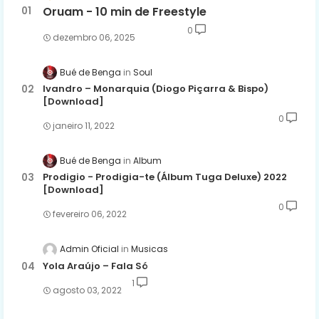
Oruam - 10 min de Freestyle
0
dezembro 06, 2025
Bué de Benga
Soul
Ivandro – Monarquia (Diogo Piçarra & Bispo)
[Download]
0
janeiro 11, 2022
Bué de Benga
Album
Prodigio - Prodigia-te (Álbum Tuga Deluxe) 2022
[Download]
0
fevereiro 06, 2022
Admin Oficial
Musicas
Yola Araújo – Fala Só
1
agosto 03, 2022