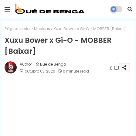
Página inicial
Musicas
Xuxu Bower x Gi-O - MOBBER [Baixar]
Xuxu Bower x Gi-O - MOBBER
[Baixar]
Bué de Benga
0
outubro 03, 2020
0 minute read