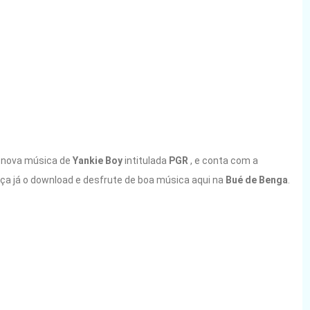
a nova música de
Yankie Boy
intitulada
PGR
, e conta com a
ça já o download e desfrute de boa música aqui na
Bué de Benga
.