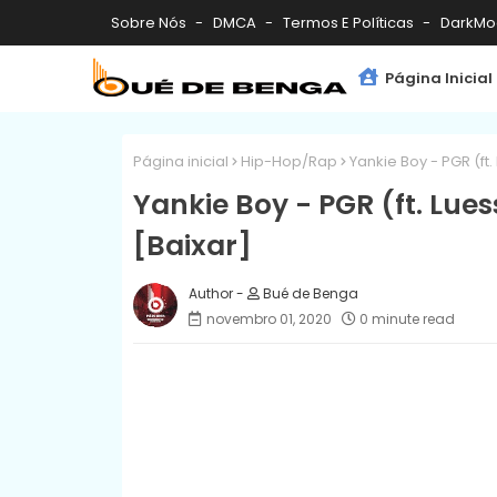
Sobre Nós
DMCA
Termos E Políticas
DarkMo
Página Inicial
Página inicial
Hip-Hop/Rap
Yankie Boy - PGR (ft.
Yankie Boy - PGR (ft. Lues
[Baixar]
Bué de Benga
novembro 01, 2020
0 minute read