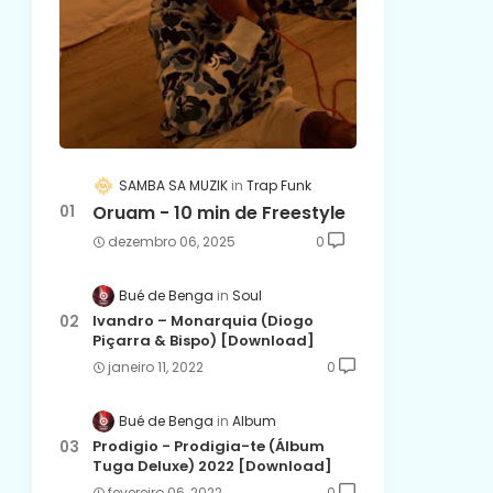
SAMBA SA MUZIK
Trap Funk
Oruam - 10 min de Freestyle
dezembro 06, 2025
0
Bué de Benga
Soul
Ivandro – Monarquia (Diogo
Piçarra & Bispo) [Download]
janeiro 11, 2022
0
Bué de Benga
Album
Prodigio - Prodigia-te (Álbum
Tuga Deluxe) 2022 [Download]
fevereiro 06, 2022
0