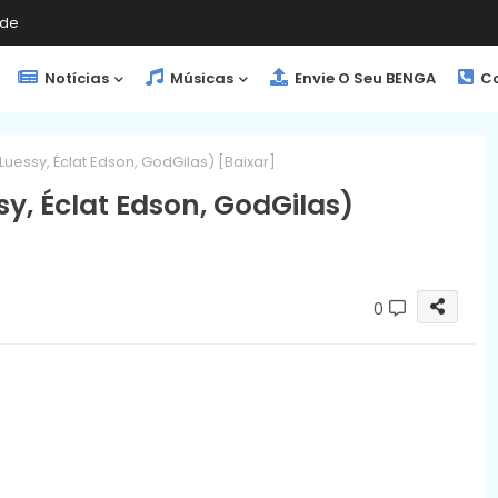
de
Notícias
Músicas
Envie O Seu BENGA
Co
 Luessy, Éclat Edson, GodGilas) [Baixar]
sy, Éclat Edson, GodGilas)
0