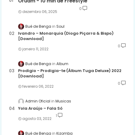
Oruam - 10 min de Freestyle
0
dezembro 06, 2025
Bué de Benga
Soul
Ivandro – Monarquia (Diogo Piçarra & Bispo)
[Download]
0
janeiro 11, 2022
Bué de Benga
Album
Prodigio - Prodigia-te (Álbum Tuga Deluxe) 2022
[Download]
0
fevereiro 06, 2022
Admin Oficial
Musicas
Yola Araújo – Fala Só
1
agosto 03, 2022
Bué de Benga
Kizomba