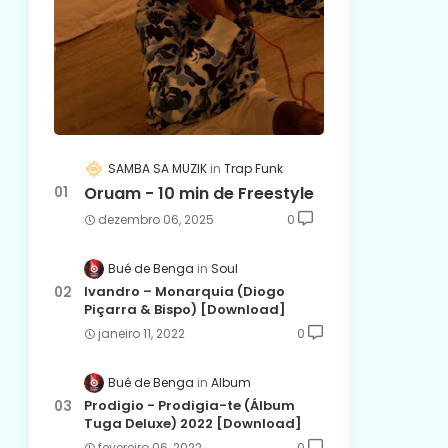
SAMBA SA MUZIK
Trap Funk
Oruam - 10 min de Freestyle
dezembro 06, 2025
0
Bué de Benga
Soul
Ivandro – Monarquia (Diogo
Piçarra & Bispo) [Download]
janeiro 11, 2022
0
Bué de Benga
Album
Prodigio - Prodigia-te (Álbum
Tuga Deluxe) 2022 [Download]
fevereiro 06, 2022
0