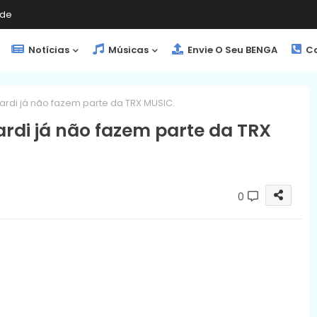
de
Notícias
Músicas
Envie O Seu BENGA
Co
rdi já não fazem parte da TRX MUSIC.
rdi já não fazem parte da TRX
0