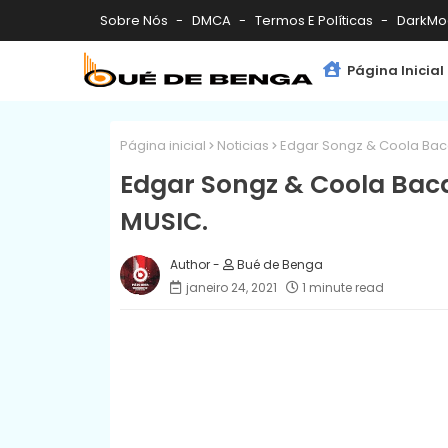
Sobre Nós
DMCA
Termos E Políticas
DarkMo
Página Inicial
Página inicial
Noticias
Edgar Songz & Coola Baca
Edgar Songz & Coola Baca
MUSIC.
Bué de Benga
janeiro 24, 2021
1 minute read