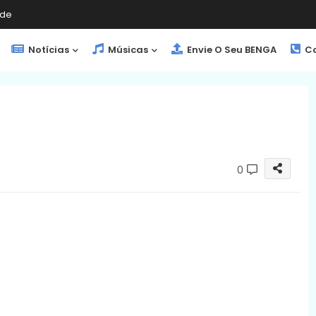
de
Notícias
Músicas
Envie O Seu BENGA
Co
0