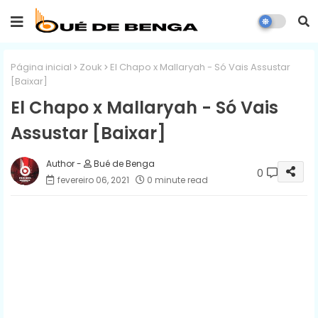
Página inicial
Zouk
El Chapo x Mallaryah - Só Vais Assustar
[Baixar]
El Chapo x Mallaryah - Só Vais
Assustar [Baixar]
Bué de Benga
0
fevereiro 06, 2021
0 minute read