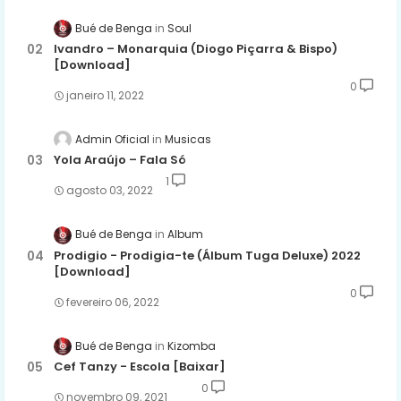
Bué de Benga
Soul
Ivandro – Monarquia (Diogo Piçarra & Bispo)
[Download]
0
janeiro 11, 2022
Admin Oficial
Musicas
Yola Araújo – Fala Só
1
agosto 03, 2022
Bué de Benga
Album
Prodigio - Prodigia-te (Álbum Tuga Deluxe) 2022
[Download]
0
fevereiro 06, 2022
Bué de Benga
Kizomba
Cef Tanzy - Escola [Baixar]
0
novembro 09, 2021