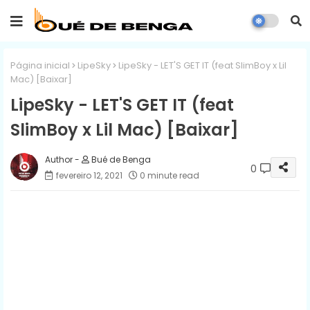
Página inicial
LipeSky
LipeSky - LET'S GET IT (feat SlimBoy x Lil
Mac) [Baixar]
LipeSky - LET'S GET IT (feat
SlimBoy x Lil Mac) [Baixar]
Bué de Benga
0
fevereiro 12, 2021
0 minute read