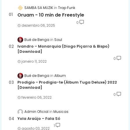
SAMBA SA MUZIK
Trap Funk
Oruam - 10 min de Freestyle
0
dezembro 06, 2025
Bué de Benga
Soul
Ivandro – Monarquia (Diogo Piçarra & Bispo)
[Download]
0
janeiro 11, 2022
Bué de Benga
Album
Prodigio - Prodigia-te (Álbum Tuga Deluxe) 2022
[Download]
0
fevereiro 06, 2022
Admin Oficial
Musicas
Yola Araújo – Fala Só
1
agosto 03, 2022