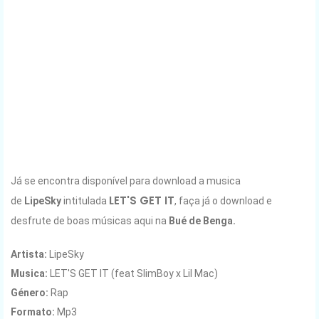
Já se encontra disponível para download a musica
LET'S GET IT
de
LipeSky
intitulada
, faça já o download e
desfrute de boas músicas aqui na
Bué de Benga.
Artista:
LipeSky
Musica:
LET'S GET IT (feat SlimBoy x Lil Mac)
Género:
Rap
Formato:
Mp3