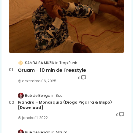
SAMBA SA MUZIK
Trap Funk
Oruam - 10 min de Freestyle
0
dezembro 06, 2025
Bué de Benga
Soul
Ivandro – Monarquia (Diogo Piçarra & Bispo)
[Download]
0
janeiro 11, 2022
Bué de Benga
Album