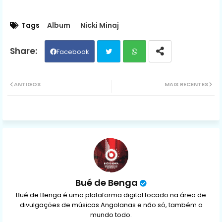
Tags
Album
Nicki Minaj
Facebook
Twit
Wh
ANTIGOS
MAIS RECENTES
ter
ats
ap
p
Bué de Benga
Bué de Benga é uma plataforma digital focado na área de
divulgações de músicas Angolanas e não só, também o
mundo todo.