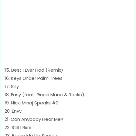
15. Best I Ever Had (Remix)
16. Keys Under Palm Trees
17. Silly
18. Easy (feat. Gucci Mane & Rocko)
19. Nicki Minaj Speaks #3
20. Envy
21. Can Anybody Hear Me?
22. Still I Rise
23. Beam Me Up Scotty