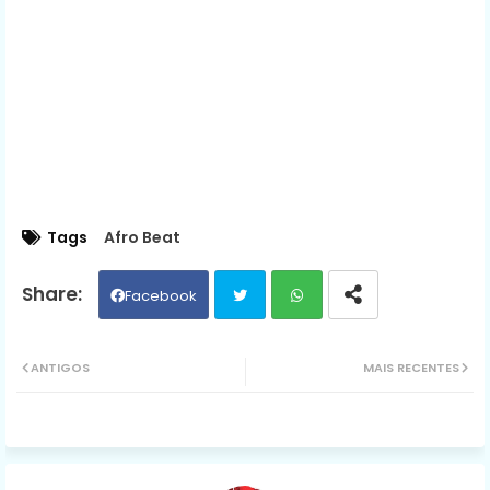
Tags
Afro Beat
Facebook
Twit
Wh
ANTIGOS
MAIS RECENTES
ter
ats
ap