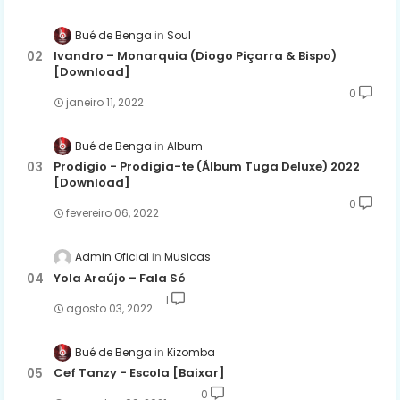
Bué de Benga
Soul
Ivandro – Monarquia (Diogo Piçarra & Bispo)
[Download]
0
janeiro 11, 2022
Bué de Benga
Album
Prodigio - Prodigia-te (Álbum Tuga Deluxe) 2022
[Download]
0
fevereiro 06, 2022
Admin Oficial
Musicas
Yola Araújo – Fala Só
1
agosto 03, 2022
Bué de Benga
Kizomba
Cef Tanzy - Escola [Baixar]
0