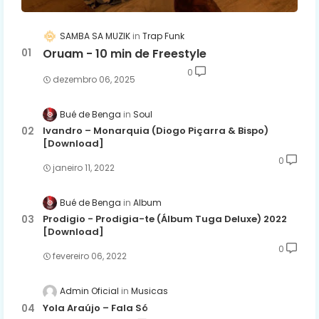
SAMBA SA MUZIK
Trap Funk
Oruam - 10 min de Freestyle
0
dezembro 06, 2025
Bué de Benga
Soul
Ivandro – Monarquia (Diogo Piçarra & Bispo)
[Download]
0
janeiro 11, 2022
Bué de Benga
Album
Prodigio - Prodigia-te (Álbum Tuga Deluxe) 2022
[Download]
0
fevereiro 06, 2022
Admin Oficial
Musicas
Yola Araújo – Fala Só