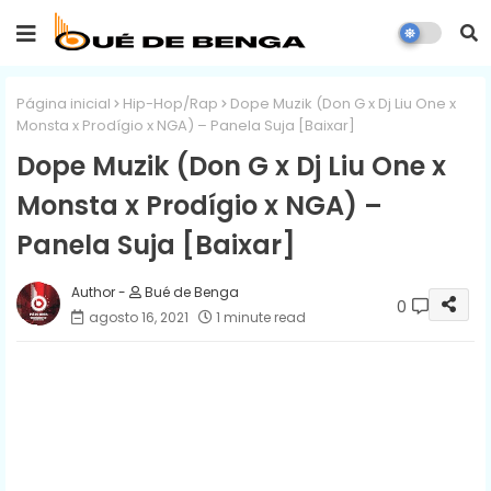
Página inicial
Hip-Hop/Rap
Dope Muzik (Don G x Dj Liu One x
Monsta x Prodígio x NGA) – Panela Suja [Baixar]
Dope Muzik (Don G x Dj Liu One x
Monsta x Prodígio x NGA) –
Panela Suja [Baixar]
Bué de Benga
0
agosto 16, 2021
1 minute read