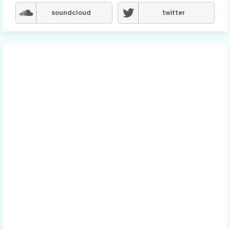
soundcloud
twitter