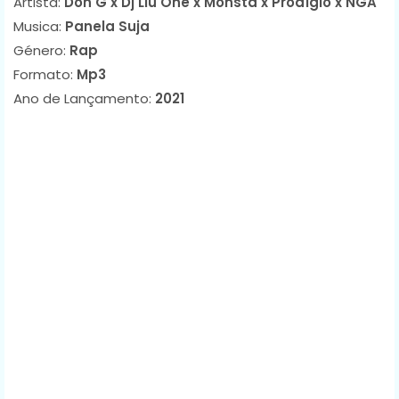
Artista:
Don G x Dj Liu One x Monsta x Prodígio x NGA
Musica:
Panela Suja
Género:
Rap
Formato:
Mp3
Ano de Lançamento:
2021