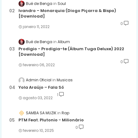
Bué de Benga
Soul
Ivandro – Monarquia (Diogo Piçarra & Bispo)
[Download]
0
janeiro 11, 2022
Bué de Benga
Album
Prodigio - Prodigia-te (Álbum Tuga Deluxe) 2022
[Download]
0
fevereiro 06, 2022
Admin Oficial
Musicas
Yola Araújo – Fala Só
1
agosto 03, 2022
SAMBA SA MUZIK
Rap
PTM Feat. Plutonio - Milionário
0
fevereiro 10, 2025