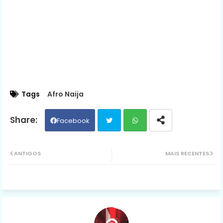
Tags
Afro Naija
Facebook
Twit
Wh
ANTIGOS
MAIS RECENTES
ter
ats
ap
p