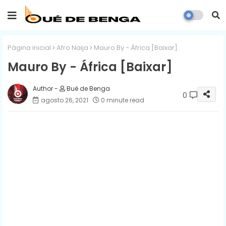
Página inicial
Afro Naija
Mauro By - África [Baixar]
Mauro By - África [Baixar]
Bué de Benga
0
agosto 26, 2021
0 minute read