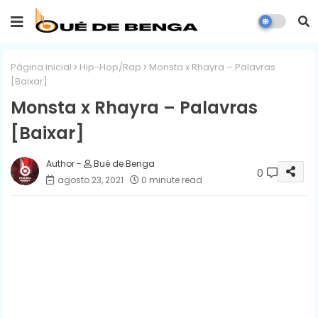
Página inicial
Hip-Hop/Rap
Monsta x Rhayra – Palavras
[Baixar]
Monsta x Rhayra – Palavras
[Baixar]
Bué de Benga
0
agosto 23, 2021
0 minute read