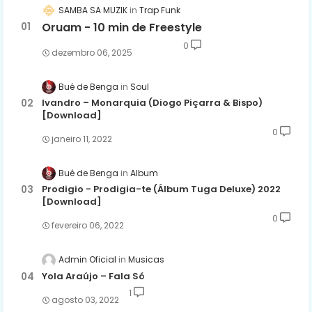
SAMBA SA MUZIK
Trap Funk
Oruam - 10 min de Freestyle
0
dezembro 06, 2025
Bué de Benga
Soul
Ivandro – Monarquia (Diogo Piçarra & Bispo)
[Download]
0
janeiro 11, 2022
Bué de Benga
Album
Prodigio - Prodigia-te (Álbum Tuga Deluxe) 2022
[Download]
0
fevereiro 06, 2022
Admin Oficial
Musicas
Yola Araújo – Fala Só
1
agosto 03, 2022