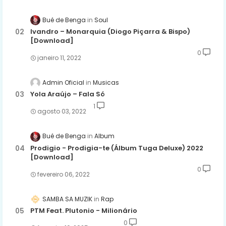
Bué de Benga
Soul
Ivandro – Monarquia (Diogo Piçarra & Bispo)
[Download]
0
janeiro 11, 2022
Admin Oficial
Musicas
Yola Araújo – Fala Só
1
agosto 03, 2022
Bué de Benga
Album
Prodigio - Prodigia-te (Álbum Tuga Deluxe) 2022
[Download]
0
fevereiro 06, 2022
SAMBA SA MUZIK
Rap
PTM Feat. Plutonio - Milionário
0