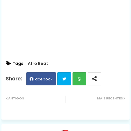
Tags
Afro Beat
Facebook
Twit
Wh
ANTIGOS
MAIS RECENTES
ter
ats
ap