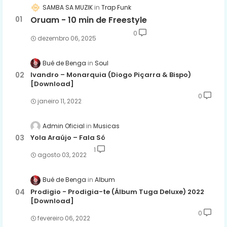
SAMBA SA MUZIK
Trap Funk
Oruam - 10 min de Freestyle
0
dezembro 06, 2025
Bué de Benga
Soul
Ivandro – Monarquia (Diogo Piçarra & Bispo)
[Download]
0
janeiro 11, 2022
Admin Oficial
Musicas
Yola Araújo – Fala Só
1
agosto 03, 2022
Bué de Benga
Album
Prodigio - Prodigia-te (Álbum Tuga Deluxe) 2022
[Download]
0
fevereiro 06, 2022