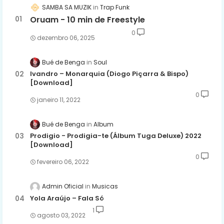
SAMBA SA MUZIK
Trap Funk
Oruam - 10 min de Freestyle
0
dezembro 06, 2025
Bué de Benga
Soul
Ivandro – Monarquia (Diogo Piçarra & Bispo)
[Download]
0
janeiro 11, 2022
Bué de Benga
Album
Prodigio - Prodigia-te (Álbum Tuga Deluxe) 2022
[Download]
0
fevereiro 06, 2022
Admin Oficial
Musicas
Yola Araújo – Fala Só
1
agosto 03, 2022