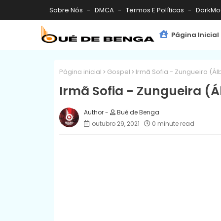
Sobre Nós
DMCA
Termos E Políticas
DarkMo
Página Inicial
Página inicial
Gospel
Irmã Sofia - Zungueira (Ál
Irmã Sofia - Zungueira (
Bué de Benga
outubro 29, 2021
0 minute read