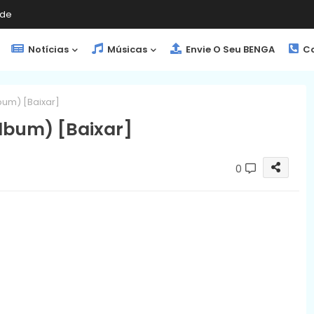
de
Notícias
Músicas
Envie O Seu BENGA
Co
bum) [Baixar]
Álbum) [Baixar]
0