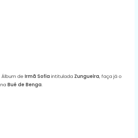
 Álbum de
Irmã Sofia
intitulada
Zungueira
, faça já o
 na
Bué de Benga
.