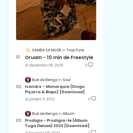
SAMBA SA MUZIK
Trap Funk
Oruam - 10 min de Freestyle
dezembro 06, 2025
0
Bué de Benga
Soul
Ivandro – Monarquia (Diogo
Piçarra & Bispo) [Download]
janeiro 11, 2022
0
Bué de Benga
Album
Prodigio - Prodigia-te (Álbum
Tuga Deluxe) 2022 [Download]
fevereiro 06, 2022
0