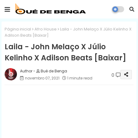
Página inicial
Afro House
Laila - John Melaço X Júlio Kelinho X
Adilson Beats [Baixar]
Laila - John Melaço X Júlio
Kelinho X Adilson Beats [Baixar]
Bué de Benga
0
novembro 07, 2021
1 minute read