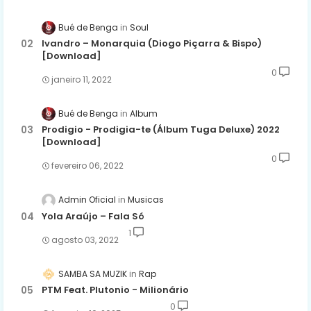
Bué de Benga
Soul
Ivandro – Monarquia (Diogo Piçarra & Bispo)
[Download]
0
janeiro 11, 2022
Bué de Benga
Album
Prodigio - Prodigia-te (Álbum Tuga Deluxe) 2022
[Download]
0
fevereiro 06, 2022
Admin Oficial
Musicas
Yola Araújo – Fala Só
1
agosto 03, 2022
SAMBA SA MUZIK
Rap
PTM Feat. Plutonio - Milionário
0