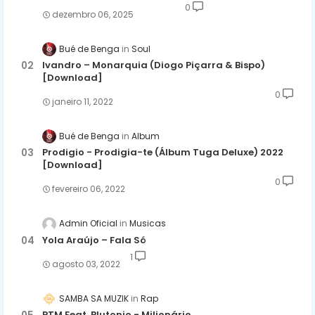
0
dezembro 06, 2025
Bué de Benga
Soul
Ivandro – Monarquia (Diogo Piçarra & Bispo)
[Download]
0
janeiro 11, 2022
Bué de Benga
Album
Prodigio - Prodigia-te (Álbum Tuga Deluxe) 2022
[Download]
0
fevereiro 06, 2022
Admin Oficial
Musicas
Yola Araújo – Fala Só
1
agosto 03, 2022
SAMBA SA MUZIK
Rap
PTM Feat. Plutonio - Milionário