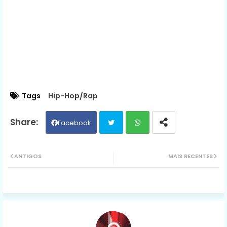
Tags
Hip-Hop/Rap
Facebook
Twit
Wh
ANTIGOS
MAIS RECENTES
ter
ats
ap
p