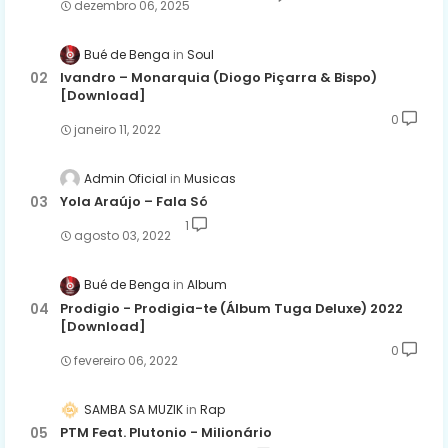
dezembro 06, 2025
Bué de Benga
Soul
Ivandro – Monarquia (Diogo Piçarra & Bispo)
[Download]
0
janeiro 11, 2022
Admin Oficial
Musicas
Yola Araújo – Fala Só
1
agosto 03, 2022
Bué de Benga
Album
Prodigio - Prodigia-te (Álbum Tuga Deluxe) 2022
[Download]
0
fevereiro 06, 2022
SAMBA SA MUZIK
Rap
PTM Feat. Plutonio - Milionário