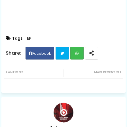
Tags
EP
Facebook
Twit
Wh
ANTIGOS
MAIS RECENTES
ter
ats
ap
p