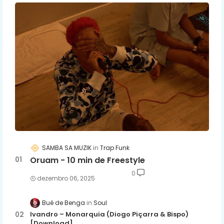
SAMBA SA MUZIK
Trap Funk
Oruam - 10 min de Freestyle
0
dezembro 06, 2025
Bué de Benga
Soul
Ivandro – Monarquia (Diogo Piçarra & Bispo)
[Download]