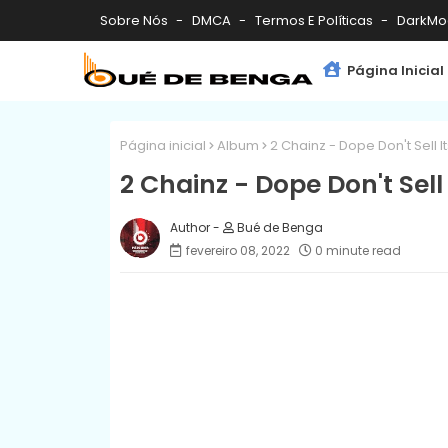
Sobre Nós
DMCA
Termos E Políticas
DarkMo
Página Inicial
Página inicial
Album
2 Chainz - Dope Don't Sell 
2 Chainz - Dope Don't Sel
Bué de Benga
fevereiro 08, 2022
0 minute read