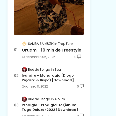
SAMBA SA MUZIK
Trap Funk
Oruam - 10 min de Freestyle
dezembro 06, 2025
0
Bué de Benga
Soul
Ivandro – Monarquia (Diogo
Piçarra & Bispo) [Download]
janeiro 11, 2022
0
Bué de Benga
Album
Prodigio - Prodigia-te (Álbum
Tuga Deluxe) 2022 [Download]
fevereiro 06, 2022
0