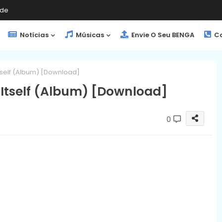
de
Notícias
Músicas
Envie O Seu BENGA
Co
Itself (Album) [Download]
l Itself (Album) [Download]
0