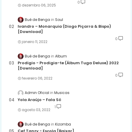
0
dezembro 06, 2025
Bué de Benga
Soul
Ivandro – Monarquia (Diogo Piçarra & Bispo)
[Download]
0
janeiro 11, 2022
Bué de Benga
Album
Prodigio - Prodigia-te (Álbum Tuga Deluxe) 2022
[Download]
0
fevereiro 06, 2022
Admin Oficial
Musicas
Yola Araújo – Fala Só
1
agosto 03, 2022
Bué de Benga
Kizomba
Cef Tanzy - Escola [Baixar]