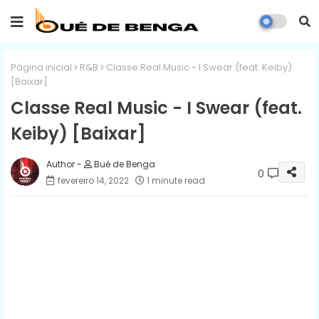
Página inicial
R&B
Classe Real Music - I Swear (feat. Keiby)
[Baixar]
Classe Real Music - I Swear (feat.
Keiby) [Baixar]
Bué de Benga
0
fevereiro 14, 2022
1 minute read