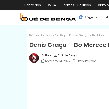
Sobre Nós
DMCA
Termos E Políticas
DarkMo
Página Inicial
Página inicial
Afro Pop
Denis Graça – Bo Merece
Denis Graça – Bo Merece 
Bué de Benga
fevereiro 24, 2022
1 minute read