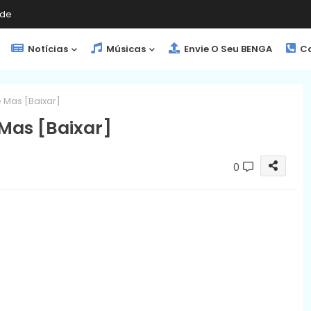
de
Notícias
Músicas
Envie O Seu BENGA
Co
 Mas [Baixar]
Mas [Baixar]
0