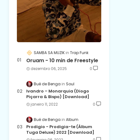
SAMBA SA MUZIK
Trap Funk
Oruam - 10 min de Freestyle
dezembro 06, 2025
0
Bué de Benga
Soul
Ivandro – Monarquia (Diogo
Piçarra & Bispo) [Download]
janeiro 11, 2022
0
Bué de Benga
Album
Prodigio - Prodigia-te (Álbum
Tuga Deluxe) 2022 [Download]
fevereiro 06, 2022
0