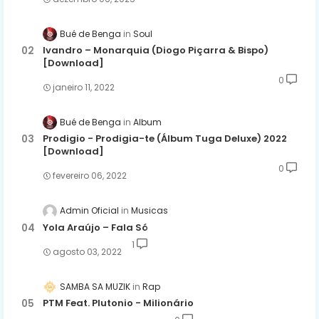
Bué de Benga
Soul
Ivandro – Monarquia (Diogo Piçarra & Bispo)
[Download]
0
janeiro 11, 2022
Bué de Benga
Album
Prodigio - Prodigia-te (Álbum Tuga Deluxe) 2022
[Download]
0
fevereiro 06, 2022
Admin Oficial
Musicas
Yola Araújo – Fala Só
1
agosto 03, 2022
SAMBA SA MUZIK
Rap
PTM Feat. Plutonio - Milionário