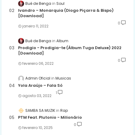
Bué de Benga
Soul
Ivandro – Monarquia (Diogo Piçarra & Bispo)
[Download]
0
janeiro 11, 2022
Bué de Benga
Album
Prodigio - Prodigia-te (Álbum Tuga Deluxe) 2022
[Download]
0
fevereiro 06, 2022
Admin Oficial
Musicas
Yola Araújo – Fala Só
1
agosto 03, 2022
SAMBA SA MUZIK
Rap
PTM Feat. Plutonio - Milionário
0
fevereiro 10, 2025