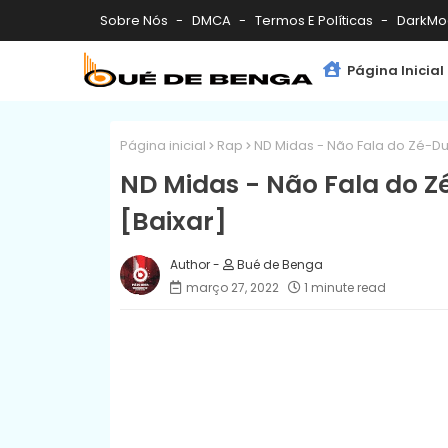
Sobre Nós
DMCA
Termos E Políticas
DarkMo
Página Inicial
Página inicial
Rap
ND Midas - Não Fala do Zé-Du 
ND Midas - Não Fala do Z
[Baixar]
Bué de Benga
março 27, 2022
1 minute read