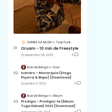
SAMBA SA MUZIK
Trap Funk
Oruam - 10 min de Freestyle
dezembro 06, 2025
0
Bué de Benga
Soul
Ivandro – Monarquia (Diogo
Piçarra & Bispo) [Download]
janeiro 11, 2022
0
Bué de Benga
Album
Prodigio - Prodigia-te (Álbum
Tuga Deluxe) 2022 [Download]
fevereiro 06, 2022
0