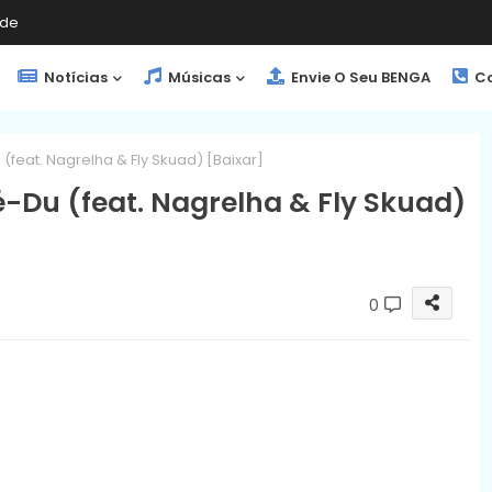
de
Notícias
Músicas
Envie O Seu BENGA
Co
(feat. Nagrelha & Fly Skuad) [Baixar]
é-Du (feat. Nagrelha & Fly Skuad)
0