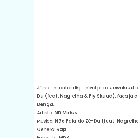
Já se encontra disponível para
download
a
Du (feat. Nagrelha & Fly Skuad)
, faça já
Benga
.
Artista:
ND Midas
Musica:
Não Fala do Zé-Du (feat. Nagrelh
Género:
Rap
Formato:
Mp3