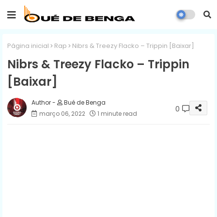
Página inicial
Rap
Nibrs & Treezy Flacko – Trippin [Baixar]
Nibrs & Treezy Flacko – Trippin
[Baixar]
Bué de Benga
0
março 06, 2022
1 minute read