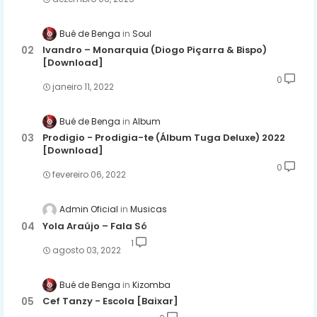
Bué de Benga
Soul
Ivandro – Monarquia (Diogo Piçarra & Bispo)
[Download]
0
janeiro 11, 2022
Bué de Benga
Album
Prodigio - Prodigia-te (Álbum Tuga Deluxe) 2022
[Download]
0
fevereiro 06, 2022
Admin Oficial
Musicas
Yola Araújo – Fala Só
1
agosto 03, 2022
Bué de Benga
Kizomba
Cef Tanzy - Escola [Baixar]