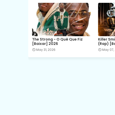
The Strong - O Quê Que Fiz
Killer Sm
[Baixar] 2026
(Rap) [B
May 31, 2026
May 07,