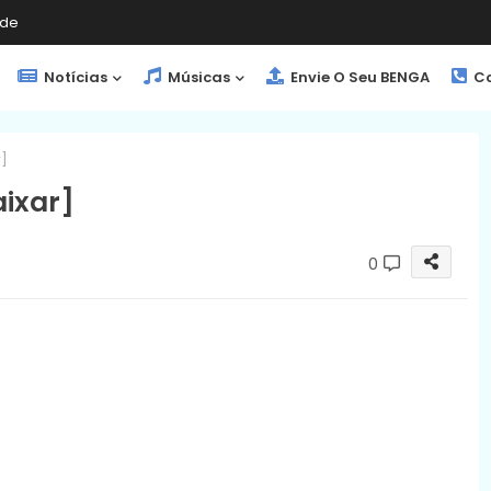
de
Notícias
Músicas
Envie O Seu BENGA
Co
]
ixar]
0