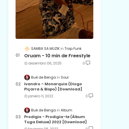
SAMBA SA MUZIK
Trap Funk
Oruam - 10 min de Freestyle
dezembro 06, 2025
0
Bué de Benga
Soul
Ivandro – Monarquia (Diogo
Piçarra & Bispo) [Download]
janeiro 11, 2022
0
Bué de Benga
Album
Prodigio - Prodigia-te (Álbum
Tuga Deluxe) 2022 [Download]
fevereiro 06, 2022
0