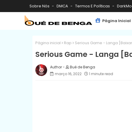
Sobre Nós
DMCA
Termos E Políticas
DarkMo
Página Inicial
Página inicial
Rap
Serious Game - Langa [Baixar
Serious Game - Langa [Ba
Bué de Benga
março 16, 2022
1 minute read