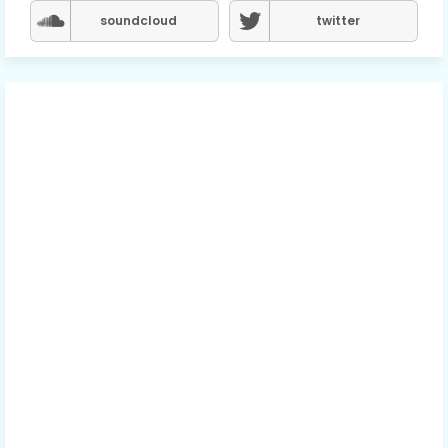
soundcloud
twitter