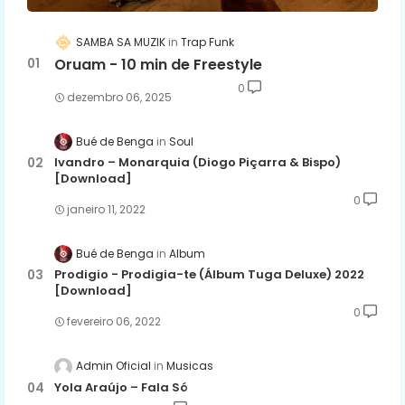
SAMBA SA MUZIK
Trap Funk
Oruam - 10 min de Freestyle
0
dezembro 06, 2025
Bué de Benga
Soul
Ivandro – Monarquia (Diogo Piçarra & Bispo)
[Download]
0
janeiro 11, 2022
Bué de Benga
Album
Prodigio - Prodigia-te (Álbum Tuga Deluxe) 2022
[Download]
0
fevereiro 06, 2022
Admin Oficial
Musicas
Yola Araújo – Fala Só