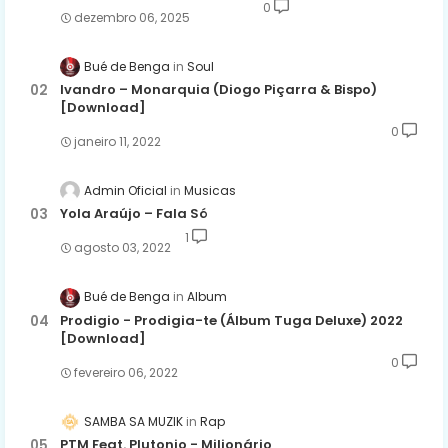
0
dezembro 06, 2025
Bué de Benga
Soul
Ivandro – Monarquia (Diogo Piçarra & Bispo)
[Download]
0
janeiro 11, 2022
Admin Oficial
Musicas
Yola Araújo – Fala Só
1
agosto 03, 2022
Bué de Benga
Album
Prodigio - Prodigia-te (Álbum Tuga Deluxe) 2022
[Download]
0
fevereiro 06, 2022
SAMBA SA MUZIK
Rap
PTM Feat. Plutonio - Milionário