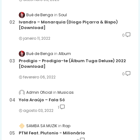
Bué de Benga
Soul
Ivandro – Monarquia (Diogo Piçarra & Bispo)
[Download]
0
janeiro 11, 2022
Bué de Benga
Album
Prodigio - Prodigia-te (Álbum Tuga Deluxe) 2022
[Download]
0
fevereiro 06, 2022
Admin Oficial
Musicas
Yola Araújo – Fala Só
1
agosto 03, 2022
SAMBA SA MUZIK
Rap
PTM Feat. Plutonio - Milionário