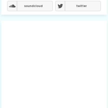
soundcloud
twitter