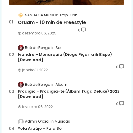
SAMBA SA MUZIK
Trap Funk
Oruam - 10 min de Freestyle
0
dezembro 06, 2025
Bué de Benga
Soul
Ivandro – Monarquia (Diogo Piçarra & Bispo)
[Download]
0
janeiro 11, 2022
Bué de Benga
Album
Prodigio - Prodigia-te (Álbum Tuga Deluxe) 2022
[Download]
0
fevereiro 06, 2022
Admin Oficial
Musicas
Yola Araújo – Fala Só