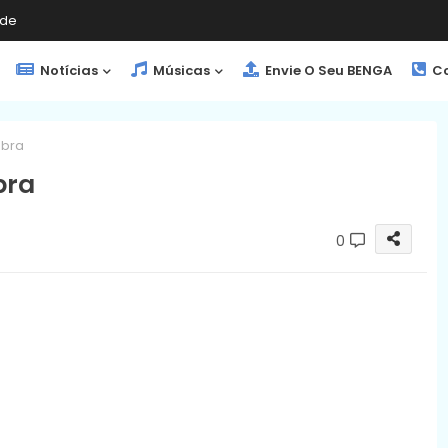
de
Notícias
Músicas
Envie O Seu BENGA
Co
abra
bra
0