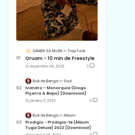
SAMBA SA MUZIK
Trap Funk
Oruam - 10 min de Freestyle
dezembro 06, 2025
0
Bué de Benga
Soul
Ivandro – Monarquia (Diogo
Piçarra & Bispo) [Download]
janeiro 11, 2022
0
Bué de Benga
Album
Prodigio - Prodigia-te (Álbum
Tuga Deluxe) 2022 [Download]
fevereiro 06, 2022
0