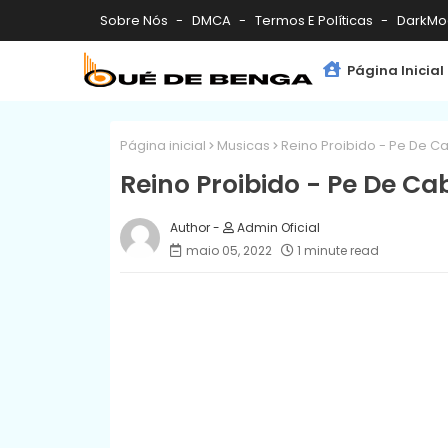
Sobre Nós
DMCA
Termos E Políticas
DarkMo
Página Inicial
Página inicial
Musicas
Reino Proibido - Pe De C
Reino Proibido - Pe De Ca
Admin Oficial
maio 05, 2022
1 minute read