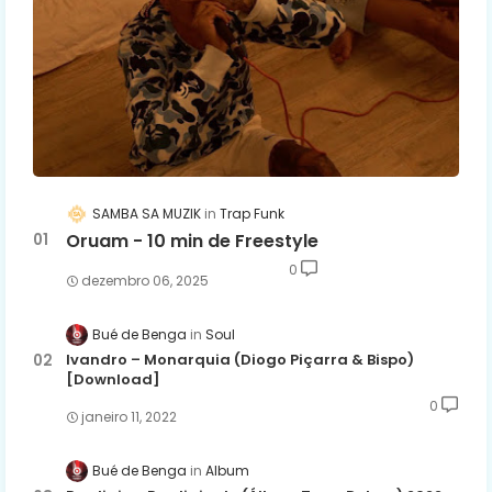
SAMBA SA MUZIK
Trap Funk
Oruam - 10 min de Freestyle
0
dezembro 06, 2025
Bué de Benga
Soul
Ivandro – Monarquia (Diogo Piçarra & Bispo)
[Download]
0
janeiro 11, 2022
Bué de Benga
Album