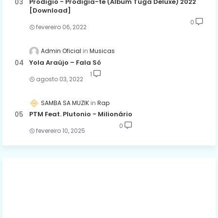
Prodigio - Prodigia-te (Álbum Tuga Deluxe) 2022
[Download]
0
fevereiro 06, 2022
Admin Oficial
Musicas
Yola Araújo – Fala Só
1
agosto 03, 2022
SAMBA SA MUZIK
Rap
PTM Feat. Plutonio - Milionário
0
fevereiro 10, 2025