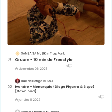
SAMBA SA MUZIK
Trap Funk
Oruam - 10 min de Freestyle
0
dezembro 06, 2025
Bué de Benga
Soul
Ivandro – Monarquia (Diogo Piçarra & Bispo)
[Download]
0
janeiro 11, 2022
Admin Oficial
Musicas