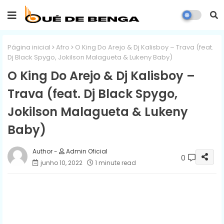
Página inicial
Afro
O King Do Arejo & Dj Kalisboy – Trava (feat.
Dj Black Spygo, Jokilson Malagueta & Lukeny Baby)
O King Do Arejo & Dj Kalisboy –
Trava (feat. Dj Black Spygo,
Jokilson Malagueta & Lukeny
Baby)
Admin Oficial
0
junho 10, 2022
1 minute read