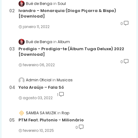
Bué de Benga
Soul
Ivandro – Monarquia (Diogo Piçarra & Bispo)
[Download]
0
janeiro 11, 2022
Bué de Benga
Album
Prodigio - Prodigia-te (Álbum Tuga Deluxe) 2022
[Download]
0
fevereiro 06, 2022
Admin Oficial
Musicas
Yola Araújo – Fala Só
1
agosto 03, 2022
SAMBA SA MUZIK
Rap
PTM Feat. Plutonio - Milionário
0
fevereiro 10, 2025