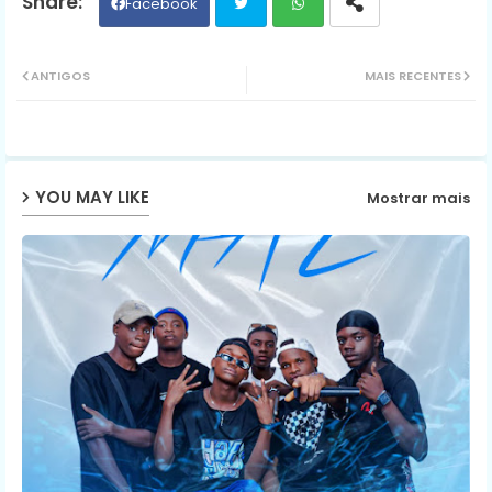
Facebook
Twit
Wh
ANTIGOS
MAIS RECENTES
ter
ats
ap
YOU MAY LIKE
Mostrar mais
p