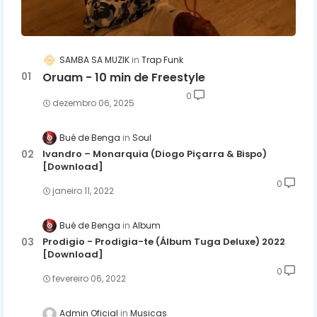
SAMBA SA MUZIK
Trap Funk
Oruam - 10 min de Freestyle
0
dezembro 06, 2025
Bué de Benga
Soul
Ivandro – Monarquia (Diogo Piçarra & Bispo)
[Download]
0
janeiro 11, 2022
Bué de Benga
Album
Prodigio - Prodigia-te (Álbum Tuga Deluxe) 2022
[Download]
0
fevereiro 06, 2022
Admin Oficial
Musicas