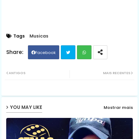
Tags
Musicas
Facebook
Twit
Wh
ANTIGOS
MAIS RECENTES
ter
ats
ap
YOU MAY LIKE
Mostrar mais
p