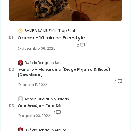
SAMBA SA MUZIK
Trap Funk
Oruam - 10 min de Freestyle
0
dezembro 06, 2025
Bué de Benga
Soul
Ivandro – Monarquia (Diogo Piçarra & Bispo)
[Download]
0
janeiro 11, 2022
Admin Oficial
Musicas
Yola Araújo – Fala Só
1
agosto 03, 2022
Bué de Benga
Album