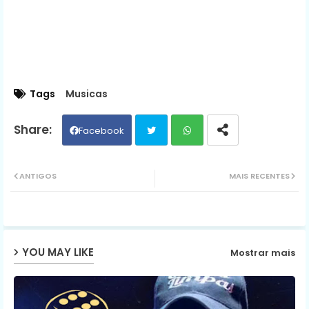
Tags
Musicas
Facebook
Twit
Wh
ANTIGOS
MAIS RECENTES
ter
ats
ap
YOU MAY LIKE
Mostrar mais
p