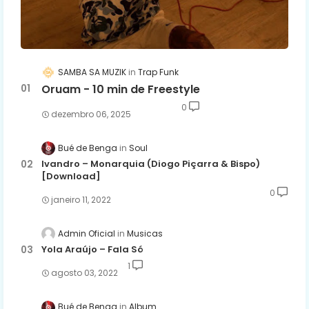
SAMBA SA MUZIK
Trap Funk
Oruam - 10 min de Freestyle
0
dezembro 06, 2025
Bué de Benga
Soul
Ivandro – Monarquia (Diogo Piçarra & Bispo)
[Download]
0
janeiro 11, 2022
Admin Oficial
Musicas
Yola Araújo – Fala Só
1
agosto 03, 2022
Bué de Benga
Album