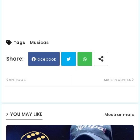
Tags
Musicas
Facebook
Twit
Wh
ANTIGOS
MAIS RECENTES
ter
ats
ap
YOU MAY LIKE
Mostrar mais
p