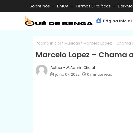
Sobre Nós
DMCA
Termos E Políticas
DarkMo
Página Inicial
Página inicial
Musicas
Marcelo Lopez – Chama a
Marcelo Lopez – Chama a 
Admin Oficial
julho 07, 2022
0 minute read