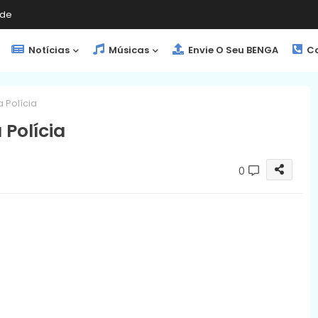
de
Notícias
Músicas
Envie O Seu BENGA
Co
 Polícia
Polícia
0