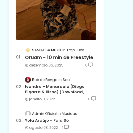
SAMBA SA MUZIK
Trap Funk
Oruam - 10 min de Freestyle
dezembro 06, 2025
0
Bué de Benga
Soul
Ivandro – Monarquia (Diogo
Piçarra & Bispo) [Download]
janeiro 11, 2022
0
Admin Oficial
Musicas
Yola Araújo – Fala Só
agosto 03, 2022
1