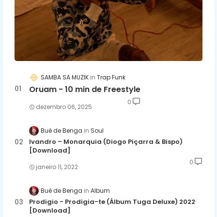
SAMBA SA MUZIK
Trap Funk
Oruam - 10 min de Freestyle
0
dezembro 06, 2025
Bué de Benga
Soul
Ivandro – Monarquia (Diogo Piçarra & Bispo)
[Download]
0
janeiro 11, 2022
Bué de Benga
Album
Prodigio - Prodigia-te (Álbum Tuga Deluxe) 2022
[Download]