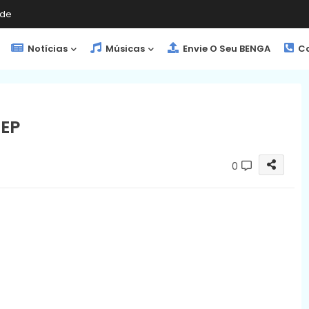
de
Notícias
Músicas
Envie O Seu BENGA
Co
EP
0