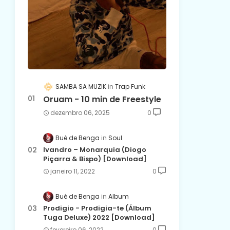
SAMBA SA MUZIK
Trap Funk
Oruam - 10 min de Freestyle
dezembro 06, 2025
0
Bué de Benga
Soul
Ivandro – Monarquia (Diogo
Piçarra & Bispo) [Download]
janeiro 11, 2022
0
Bué de Benga
Album
Prodigio - Prodigia-te (Álbum
Tuga Deluxe) 2022 [Download]
fevereiro 06, 2022
0