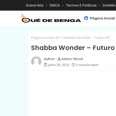
Sobre Nós
DMCA
Termos E Políticas
DarkMo
Página Inicial
Página inicial
EP
Shabba Wonder – Futuro EP
Shabba Wonder – Futuro 
Admin Oficial
julho 25, 2022
0 minute read