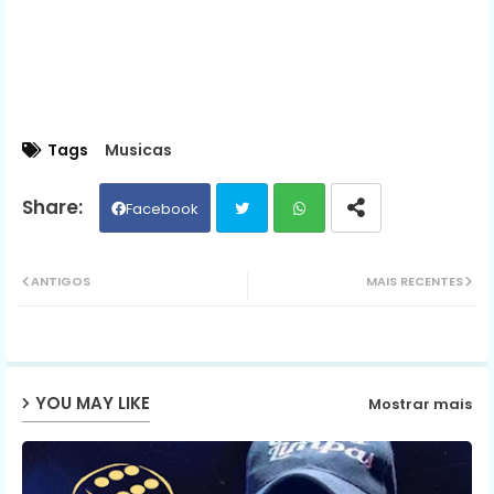
Tags
Musicas
Facebook
Twit
Wh
ANTIGOS
MAIS RECENTES
ter
ats
ap
YOU MAY LIKE
Mostrar mais
p