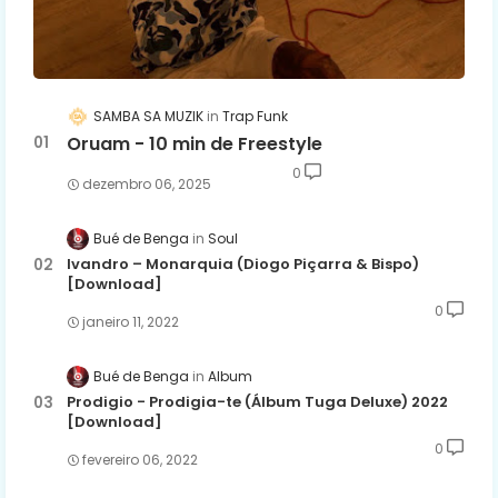
SAMBA SA MUZIK
Trap Funk
Oruam - 10 min de Freestyle
0
dezembro 06, 2025
Bué de Benga
Soul
Ivandro – Monarquia (Diogo Piçarra & Bispo)
[Download]
0
janeiro 11, 2022
Bué de Benga
Album
Prodigio - Prodigia-te (Álbum Tuga Deluxe) 2022
[Download]
0
fevereiro 06, 2022