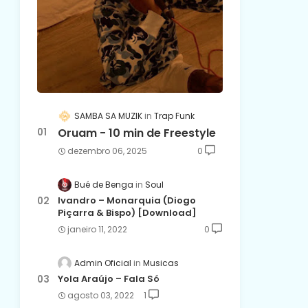
SAMBA SA MUZIK
Trap Funk
Oruam - 10 min de Freestyle
dezembro 06, 2025
0
Bué de Benga
Soul
Ivandro – Monarquia (Diogo
Piçarra & Bispo) [Download]
janeiro 11, 2022
0
Admin Oficial
Musicas
Yola Araújo – Fala Só
agosto 03, 2022
1