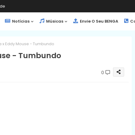
de
Notícias
Músicas
Envie O Seu BENGA
Co
ha x Eddy Mouse - Tumbundo
ouse - Tumbundo
0