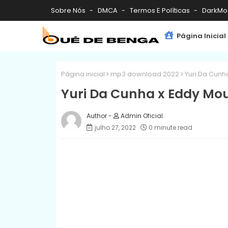
Sobre Nós
DMCA
Termos E Políticas
DarkMo
Página Inicial
Página inicial
mp3 download 2022
Yuri Da Cun
Yuri Da Cunha x Eddy M
Admin Oficial
julho 27, 2022
0 minute read