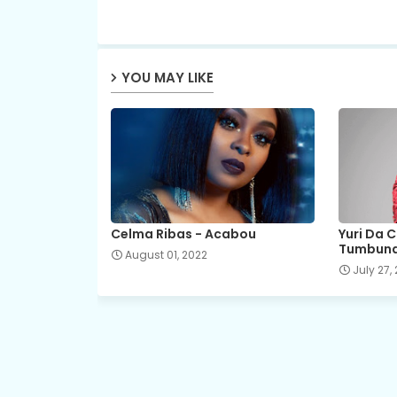
YOU MAY LIKE
Celma Ribas - Acabou
Yuri Da 
Tumbun
August 01, 2022
July 27,